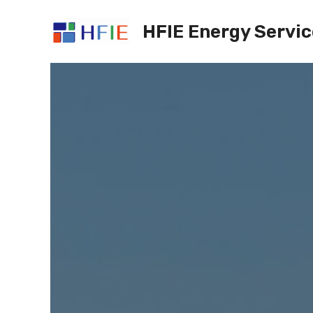
Skip
HFIE Energy Servi
to
content