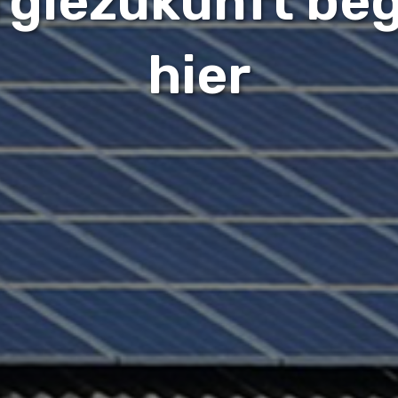
rgiezukunft beg
hier